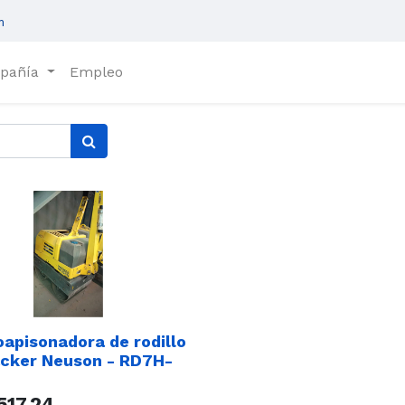
m
pañía
Empleo
oapisonadora de rodillo
cker Neuson - RD7H-
517,24