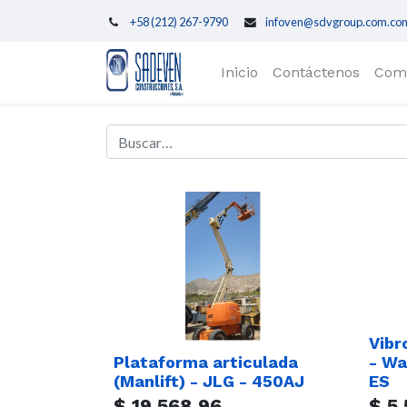
+58 (212) 267-9790
infoven@sdvgroup.com.co
Inicio
Contáctenos
Com
Vibr
Plataforma articulada
- Wa
(Manlift) - JLG - 450AJ
ES
$
19.568,96
$
5.