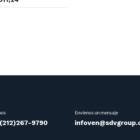
nos
Envíenos un mensaje
(212)2
67-9790
infoven@sdvgroup